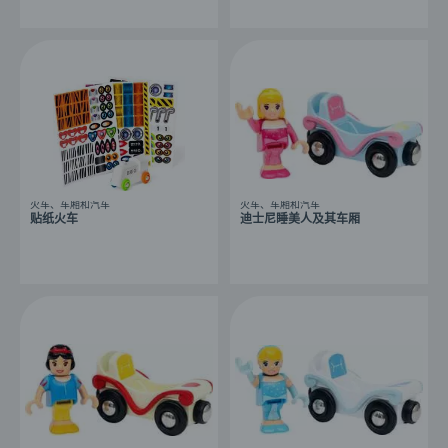
火车、车厢和汽车
火车、车厢和汽车
贴纸火车
迪士尼睡美人及其车厢