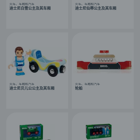
火车、车厢和汽车
火车、车厢和汽车
迪士尼白雪公主及其车厢
迪士尼仙蒂公主及其车厢
火车、车厢和汽车
火车、车厢和汽车
迪士尼贝儿公公主及其车厢
轮船