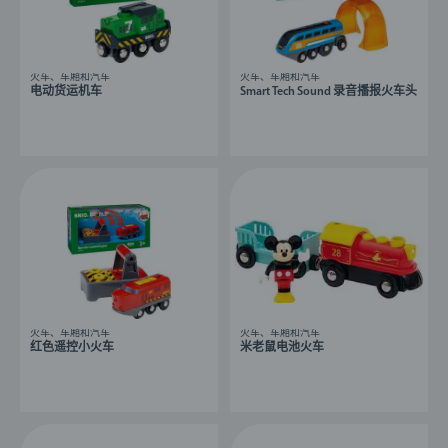
火车、车厢和汽车
火车、车厢和汽车
电动货运机车
Smart Tech Sound 录音播报火车头
火车、车厢和汽车
火车、车厢和汽车
红色遥控小火车
米老鼠电池火车