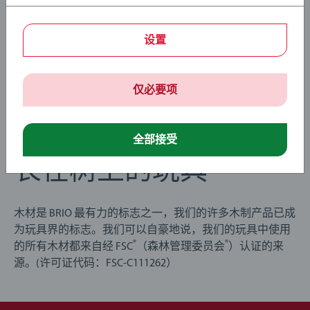
设置
仅必要项
全部接受
长在树上的玩具
木材是 BRIO 最有力的标志之一，我们的许多木制产品已成
为玩具界的标志。我们可以自豪地说，我们的玩具中使用
®
®
的所有木材都来自经 FSC
（森林管理委员会
）认证的来
源。(许可证代码：FSC-C111262）