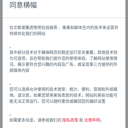
Details
同意横幅
采用FSC®（FSC-C111262）认证的欧洲山毛榉木和高品质塑
料精心打造，BRIO World铁路系列适合3岁及以上儿童，是
文章编号:
63356900
送给男孩的理想礼物，也是送给女孩的绝佳选择。BRIO火
EAN:
7312350335699
拉文斯堡集团使用包括曲奇 、像素和脚本在内的技术来运营并
车、机车、货车、客车和车辆均配备经典BRIO磁性连接
持续优化我们的网站
器，可轻松连接！所有火车套装、轨道、配件和目的地均
Warning and manufacturer information
采用经典木质火车轨道，可轻松连接彼此，扩展您不断扩
。
大的BRIO世界。我们知道孩子们有时会以意想不到的方式
其中部分技术对于确保网页的稳定运行至关重要。其他技术则
游戏说明
玩玩具。这就是为什么我们严格按照安全标准测试我们的
为可选项，旨在帮助我们提升您的使用体验、了解网站使用情
况、展示更符合您兴趣的内容及广告，或呈现第三方提供的外
产品，这些标准在许多情况下比法律要求更为严格。BRIO
部媒体内容
铁路套装是生日礼物或圣诞礼物的绝佳选择。
Download
。
Download
您可以选择允许使用的技术类型：统计、便利、营销和外部媒
体。请注意，如果您禁用某些类型的技术，网站的某些功能可
能无法正常运行。您可以随时更改或撤回您的偏好设置
。
如需更多信息，请参阅我们的
隐私政策
和
法律声明
。