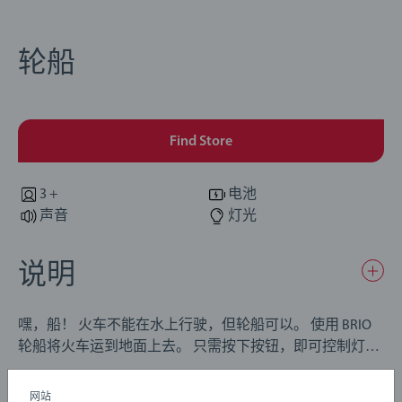
轮船
Find Store
3 +
电池
声音
灯光
说明
嘿，船！ 火车不能在水上行驶，但轮船可以。 使用 BRIO
轮船将火车运到地面上去。 只需按下按钮，即可控制灯光
和喇叭。 产品包含 2 条对接轨道，抵达目的地时舱门将打
开。
网站