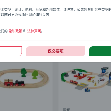
套装
技术类型：统计、便利、营销和外部媒体。请注意，如果您禁用某些类型
运豪华级轨道套装
经典玩具 8 套装
可以随时更改或撤回您的偏好设置
我们的
隐私政策
和
法律声明
。
仅必要项
套装