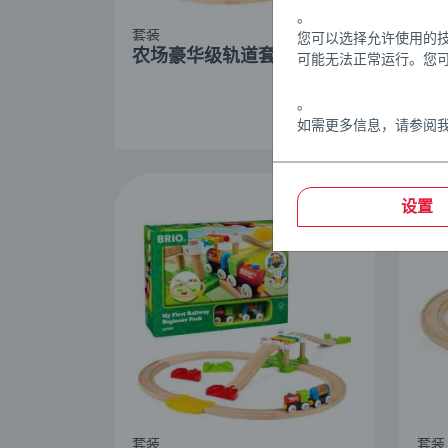
。
套装
套装
您可以选择允许使用的
农场豪华级轨道套装
货
可能无法正常运行。您
。
如需更多信息，请参阅
设置
套装
套装