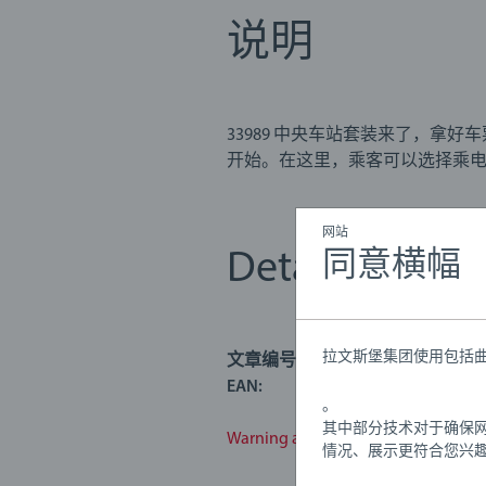
说明
33989 中央车站套装来了，拿
开始。在这里，乘客可以选择乘电
木轨行驶。 游戏中还增加了许多轨道配
行套装包括 24 个部件： 1x 两层
网站
许多轨道配件。
Details
同意横幅
33989 中央车站旅行套装包含
10个木质轨道以及大量铁路配件
拉文斯堡集团使用包括曲
文章编号:
63398900
EAN:
731235033
。
其中部分技术对于确保
Warning and manufacturer informa
情况、展示更符合您兴