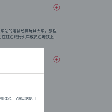
中央车站的这辆经典玩具火车，旅程
后在红色旅行火车或黄色地铁上绕
ld 人偶。 33989 中央车站旅
x 倾斜的弯曲轨道，10x 木制轨道和
、1个铁路道口、2个倾斜弯曲轨道、
使用体验、了解网站使用