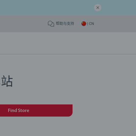
帮助与支持
| CN
车站
Find Store