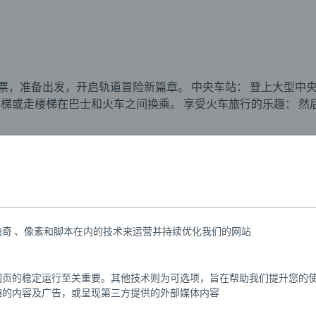
好车票，准备出发，开启轨道冒险新篇章。 中央车站： 登上大型
梯或走楼梯在巴士和火车之间换乘。 享受火车旅行的乐趣： 然
件，包括停车标志、带正常通行道口标志的铁路道口和 BRIO Wor
中央车站，1x 地铁列车，1x 旅行火车，1x 巴士，1x 铁路道口，2
24件：1个两层中央车站、1辆地铁列车、1辆旅行列车、1辆公交车
。
奇 、像素和脚本在内的技术来运营并持续优化我们的网站
9895
网页的稳定运行至关重要。其他技术则为可选项，旨在帮助我们提升您的
tion
趣的内容及广告，或呈现第三方提供的外部媒体内容