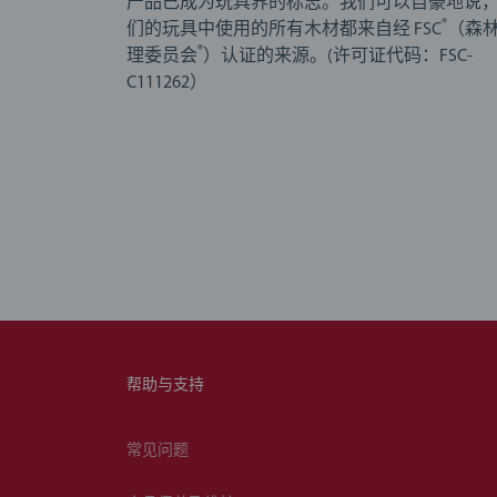
产品已成为玩具界的标志。我们可以自豪地说
®
们的玩具中使用的所有木材都来自经 FSC
（森
®
理委员会
）认证的来源。(许可证代码：FSC-
C111262）
帮助与支持
常见问题