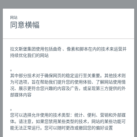
打开 36004 BRIO WORLD 智能发声 消防救援套装，全速前
网站
进去救援！摇摇欲坠的老旧桥粱遇到麻烦了，而森林里又
同意横幅
发生了火灾，真是祸不单行。使用不同的动作触发器，启
动 智能发声消防火车头，模拟救援行动，拯救危局。打开
Details
火车车灯和警报，模拟火灾场景，然后再去把“火”扑灭
拉文斯堡集团使用包括曲奇 、像素和脚本在内的技术来运营并
——全部通过使用不同的动作触发器完成。其中甚至还有
持续优化我们的网站
一个动作触发器，可以在智能发声系列 app 中打开一个趣
文章编号:
63600400
味游戏。
EAN:
7312350360042
。
其中部分技术对于确保网页的稳定运行至关重要。其他技术则
关于智能发声系列：智能发声系列是 BRIO World 的一个精
Warning and manufacturer information
为可选项，旨在帮助我们提升您的使用体验、了解网站使用情
彩补充。有了它，孩子们就能够掌控互动游戏环境。带声
况、展示更符合您兴趣的内容及广告，或呈现第三方提供的外
光电效果的火车头是本款玩具的核心，它可以与周围环境
部媒体内容
游戏说明
进行互动，在遇到 智能发声系列音效配件时会自动回应，
做出各种动作，如声音、动作和彩色灯光，以增强游戏效
。
您可以选择允许使用的技术类型：统计、便利、营销和外部媒
果。如果想让玩乐更有趣，可以为火车头录制您自己的声
Download
体。请注意，如果您禁用某些类型的技术，网站的某些功能可
音，或使用智能发声系列app 修改声音环境。
能无法正常运行。您可以随时更改或撤回您的偏好设置
Download