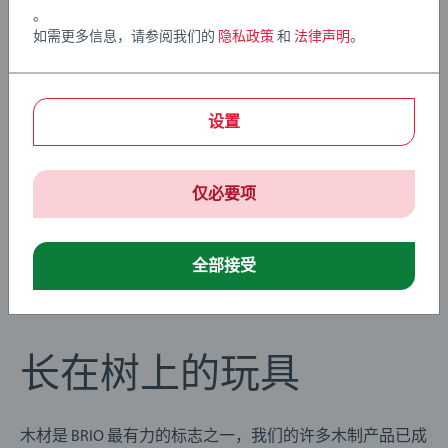
36004 BRIO WORLD 智能发声 消防救援套装包括 41 个部
。
件：1 个声光电火车头、7 个动作触发器、2 个动作隧道、
如需更多信息，请参阅我们的
隐私政策
和
法律声明
。
1 座摇摇欲坠的桥、1 个火灾地指示物、1 个消防员人仔、
2 条上升曲轨、9 条木制轨道、6 个轨道支架和多个铁路配
件
设置
仅必要项
全部接受
长在树上的玩具
木材是 BRIO 最有力的标志之一，我们的许多木制产品已成