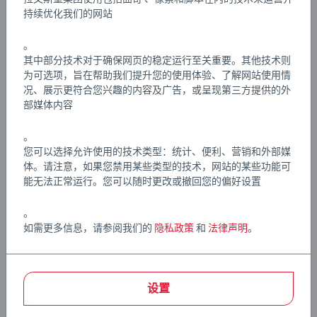
BRIO火车、机车、货车、客车和车辆均采用经典BRIO磁吸
持续优化我们的网站
连接设计，轻松连接！所有火车套装、轨道、配件及目的
文章编号:
63357300
地均采用经典木质火车轨道，可轻松连接彼此，扩展您的
EAN:
7312350335736
。
BRIO世界。BRIO世界铁路系列采用FSC®（FSC-C111262）
其中部分技术对于确保网页的稳定运行至关重要。其他技术则
认证的欧洲山毛榉木及高品质塑料制成，适合3岁及以上儿
为可选项，旨在帮助我们提升您的使用体验、了解网站使用情
Warning and manufacturer information
况、展示更符合您兴趣的内容及广告，或呈现第三方提供的外
童，是男孩的理想礼物，也是女孩的绝佳选择。我们知道
部媒体内容
孩子们有时会以意想不到的方式玩玩具。因此，我们严格
按照安全标准对产品进行测试，许多标准甚至高于法律要
。
求。BRIO铁路套装是生日礼物或圣诞礼物的绝佳选择。
您可以选择允许使用的技术类型：统计、便利、营销和外部媒
体。请注意，如果您禁用某些类型的技术，网站的某些功能可
能无法正常运行。您可以随时更改或撤回您的偏好设置
。
如需更多信息，请参阅我们的
隐私政策
和
法律声明
。
设置