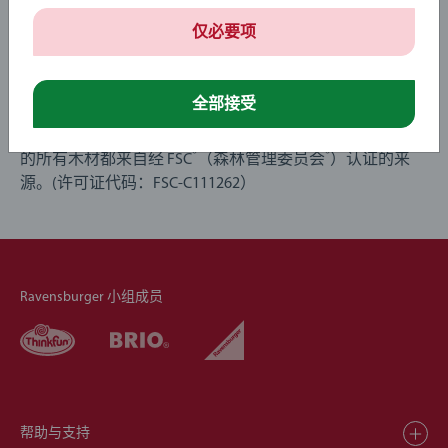
仅必要项
长在树上的玩具
全部接受
木材是 BRIO 最有力的标志之一，我们的许多木制产品已成
为玩具界的标志。我们可以自豪地说，我们的玩具中使用
®
®
的所有木材都来自经 FSC
（森林管理委员会
）认证的来
源。(许可证代码：FSC-C111262）
Ravensburger 小组成员
帮助与支持