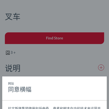
叉车
Find Store
3 +
说明
来来往往的火车和货车运来一批又一批货物，又将它们运
网站
走。 使用这款精致的叉车帮助工人。 使用杠杆举起货物向
同意横幅
火车和货车上装货，或是放下杠杆卸下货物。 可掰动手脚
的人偶与驾驶座完美契合。
Details
拉文斯堡集团使用包括曲奇 、像素和脚本在内的技术来运营并