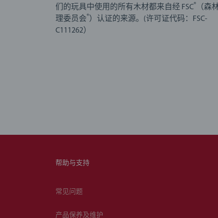
®
们的玩具中使用的所有木材都来自经 FSC
（森
®
理委员会
）认证的来源。(许可证代码：FSC-
C111262）
帮助与支持
常见问题
产品保养及维护