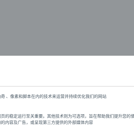
发了，赶快上车啦！ 这款电动火车已经准备好，让迪斯尼里人见
按一下烟囱顶部，就能让火车发动起来。当你抵达终点站后，再
 BRIO 标志性的磁力连接，可与其它 BRIO 轨道车辆和货车连
装包含3件：1辆电池动力蒸汽机车、1节旅行车厢、1个米老鼠人偶。
奇 、像素和脚本在内的技术来运营并持续优化我们的网站
网页的稳定运行至关重要。其他技术则为可选项，旨在帮助我们提升您的
趣的内容及广告，或呈现第三方提供的外部媒体内容
2651