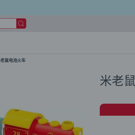
米老鼠电池火车
米老