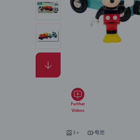
Further
Videos
3 +
电池