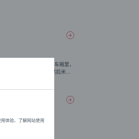
人爱的小伙伴舒适地坐在火车车厢里，
按一下就能让火车停下，然后米老
接到一起。
使用体验、了解网站使用