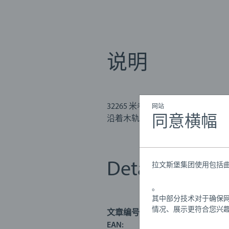
说明
32265 米老鼠电池火车就要出
网站
同意横幅
沿着木轨道去逛逛了。 您只需要
鼠就能出来了。 这辆有趣的火车采用
32265 米老鼠电池动力火车套
Details
拉文斯堡集团使用包括曲
。
其中部分技术对于确保
情况、展示更符合您兴
文章编号:
63226500
EAN:
731235032