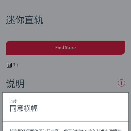
迷你直轨
Find Store
3 +
说明
车轨是轨道的基本组成部分。 将这些部件添加到您的轨道
网站
同意横幅
套装中。
我们知道，孩子们有时会以意想不到的方式玩玩具。正因
Details
如此，我们严格按照自身安全标准对产品进行全面测试，