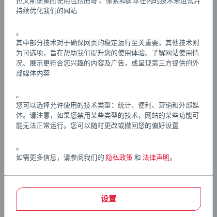
拉文斯堡集团使用包括曲奇 、像素和脚本在内的技术来运营并
这些标准在许多情况下甚至比法律要求更为严格。BRIO铁
持续优化我们的网站
路套装是生日礼物或圣诞礼物的绝佳选择。
文章编号:
63333300
EAN:
7312350333336
。
其中部分技术对于确保网页的稳定运行至关重要。其他技术则
为可选项，旨在帮助我们提升您的使用体验、了解网站使用情
Warning and manufacturer information
况、展示更符合您兴趣的内容及广告，或呈现第三方提供的外
部媒体内容
。
您可以选择允许使用的技术类型：统计、便利、营销和外部媒
体。请注意，如果您禁用某些类型的技术，网站的某些功能可
能无法正常运行。您可以随时更改或撤回您的偏好设置
。
如需更多信息，请参阅我们的
隐私政策
和
法律声明
。
设置