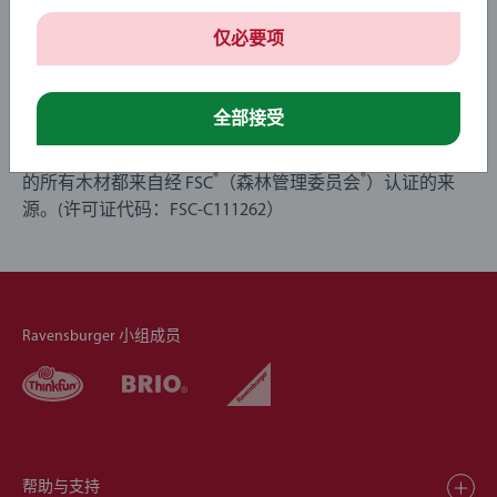
仅必要项
长在树上的玩具
全部接受
木材是 BRIO 最有力的标志之一，我们的许多木制产品已成
为玩具界的标志。我们可以自豪地说，我们的玩具中使用
®
®
的所有木材都来自经 FSC
（森林管理委员会
）认证的来
源。(许可证代码：FSC-C111262）
Ravensburger 小组成员
帮助与支持