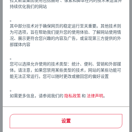
拉文斯堡集团使用包括曲奇 、像素和脚本在内的技术来运营并
路套装是生日礼物或圣诞礼物的绝佳选择。
持续优化我们的网站
文章编号:
63334200
EAN:
7312350333428
。
其中部分技术对于确保网页的稳定运行至关重要。其他技术则
为可选项，旨在帮助我们提升您的使用体验、了解网站使用情
Warning and manufacturer information
况、展示更符合您兴趣的内容及广告，或呈现第三方提供的外
部媒体内容
。
您可以选择允许使用的技术类型：统计、便利、营销和外部媒
体。请注意，如果您禁用某些类型的技术，网站的某些功能可
能无法正常运行。您可以随时更改或撤回您的偏好设置
。
如需更多信息，请参阅我们的
隐私政策
和
法律声明
。
设置