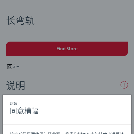
长弯轨
Find Store
3 +
说明
这些车轨部件可以为轨道添加一些有趣的弯道。
网站
同意横幅
我们知道，孩子们有时会以意想不到的方式玩玩具。正因
如此，我们严格按照自身安全标准对产品进行全面测试，
Details
这些标准在许多情况下甚至比法律要求更为严格。BRIO铁