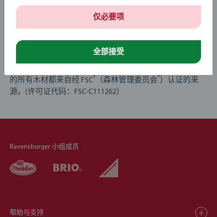
仅必要项
长在树上的玩具
全部接受
木材是 BRIO 最有力的标志之一，我们的许多木制产品已成
为玩具界的标志。我们可以自豪地说，我们的玩具中使用
®
®
的所有木材都来自经 FSC
（森林管理委员会
）认证的来
源。(许可证代码：FSC-C111262）
Ravensburger 小组成员
帮助与支持