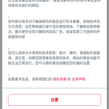
拉文斯堡集团使用包括曲奇 、像素和脚本在内的技术来运营并
路套装是生日礼物或圣诞礼物的绝佳选择。
持续优化我们的网站
文章编号:
63334600
EAN:
7312350333466
。
其中部分技术对于确保网页的稳定运行至关重要。其他技术则
为可选项，旨在帮助我们提升您的使用体验、了解网站使用情
Warning and manufacturer information
况、展示更符合您兴趣的内容及广告，或呈现第三方提供的外
部媒体内容
。
您可以选择允许使用的技术类型：统计、便利、营销和外部媒
体。请注意，如果您禁用某些类型的技术，网站的某些功能可
能无法正常运行。您可以随时更改或撤回您的偏好设置
。
如需更多信息，请参阅我们的
隐私政策
和
法律声明
。
设置