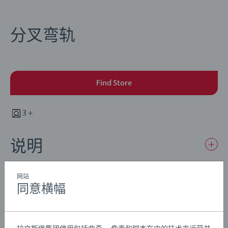
分叉弯轨
Find Store
3 +
说明
这些部件使您可以延长车轨，并让其改变车道。
网站
同意横幅
我们知道，孩子们有时会以意想不到的方式玩玩具。正因
如此，我们严格按照自身安全标准对产品进行全面测试，
Details
这些标准在许多情况下甚至比法律要求更为严格。BRIO铁