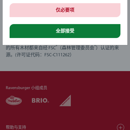
仅必要项
长在树上的玩具
全部接受
木材是 BRIO 最有力的标志之一，我们的许多木制产品已成
为玩具界的标志。我们可以自豪地说，我们的玩具中使用
®
®
的所有木材都来自经 FSC
（森林管理委员会
）认证的来
源。(许可证代码：FSC-C111262）
Ravensburger 小组成员
帮助与支持