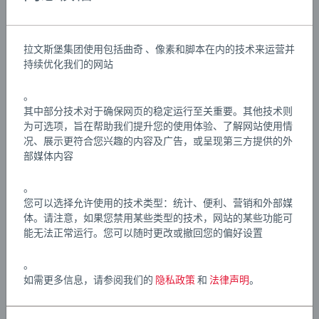
Details
文章编号:
63600700
拉文斯堡集团使用包括曲奇 、像素和脚本在内的技术来运营并
EAN:
7312350360073
持续优化我们的网站
Warning and manufacturer information
。
其中部分技术对于确保网页的稳定运行至关重要。其他技术则
为可选项，旨在帮助我们提升您的使用体验、了解网站使用情
游戏说明
况、展示更符合您兴趣的内容及广告，或呈现第三方提供的外
部媒体内容
Download
。
您可以选择允许使用的技术类型：统计、便利、营销和外部媒
体。请注意，如果您禁用某些类型的技术，网站的某些功能可
能无法正常运行。您可以随时更改或撤回您的偏好设置
。
如需更多信息，请参阅我们的
隐私政策
和
法律声明
。