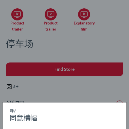
Product
Product
Explanatory
trailer
trailer
film
停车场
Find Store
3 +
说明
网站
同意横幅
用这套独特有趣的多层停车场，将铁路和道路连接到一
起！ 把车开到上层停好，沿着坡道下去，在一层加油或者