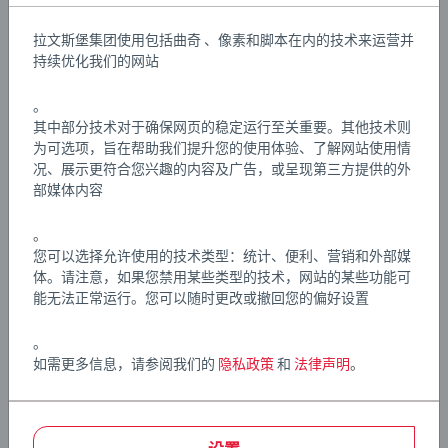
将汽车放在二层坡道上，按下按钮，看着汽车如何滑下
拉文斯堡集团使用包括曲奇 、像素和脚本在内的技术来运营并
去，掉到下面铁路上的汽车运输车上。 这款产品可以连接
Details
持续优化我们的网站
并扩展铁路和道路。
。
BRIO世界系列的一部分：停车场与其他BRIO世界系列套
文章编号:
63320400
其中部分技术对于确保网页的稳定运行至关重要。其他技术则
装、轨道和火车完全兼容。两辆色彩鲜艳的汽车和一辆汽
EAN:
7312350332049
为可选项，旨在帮助我们提升您的使用体验、了解网站使用情
车运输车均配备经典BRIO磁性连接器，可轻松连接彼此及
况、展示更符合您兴趣的内容及广告，或呈现第三方提供的外
其他车辆。
部媒体内容
Warning and manufacturer information
。
33204 停车场包含7个部件：1个停车场、1辆红色汽车、1
您可以选择允许使用的技术类型：统计、便利、营销和外部媒
辆蓝色汽车、1辆汽车运输车、2个铁路坡道轨道、1个道路
体。请注意，如果您禁用某些类型的技术，网站的某些功能可
坡道轨道。
能无法正常运行。您可以随时更改或撤回您的偏好设置
。
如需更多信息，请参阅我们的
隐私政策
和
法律声明
。