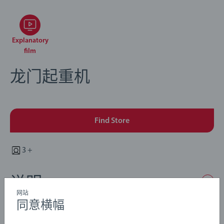
Explanatory
film
龙门起重机
Find Store
3 +
说明
网站
同意横幅
卸货、搬运和吊装游戏从未如此有趣！ 这架龙门起重机顶
部配有小舱，可沿着滑杆滑动，将吊臂放到磁性货物上