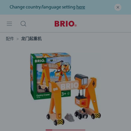
Change country/language setting
here
配件
龙门起重机