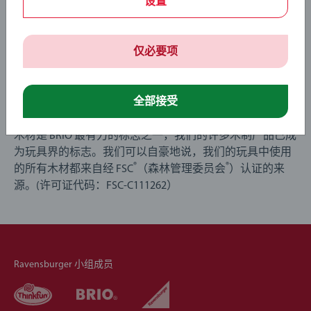
设置
仅必要项
长在树上的玩具
全部接受
木材是 BRIO 最有力的标志之一，我们的许多木制产品已成
为玩具界的标志。我们可以自豪地说，我们的玩具中使用
®
®
的所有木材都来自经 FSC
（森林管理委员会
）认证的来
源。(许可证代码：FSC-C111262）
Ravensburger 小组成员