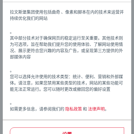
方，把它吊起来，然后扭一下曲柄就又可以把它放下了。
拉文斯堡集团使用包括曲奇 、像素和脚本在内的技术来运营并
这架龙门起重机拥有滑轮，可以移动到铁路中的任何地
Details
持续优化我们的网站
方。 所有木质部件均经过 FSC® (FSC-C111262) 认证。
。
BRIO World 铁路系列采用 FSC®（FSC-C111262）认证的欧
文章编号:
63373200
其中部分技术对于确保网页的稳定运行至关重要。其他技术则
洲山毛榉木和优质塑料精心制作，适合 3 岁及以上儿童，
EAN:
7312350337327
为可选项，旨在帮助我们提升您的使用体验、了解网站使用情
既是送给男孩的理想礼物，也是送给女孩的绝佳礼物。
况、展示更符合您兴趣的内容及广告，或呈现第三方提供的外
BRIO 火车、机车、货车、客车和各类车辆均配备经典的
部媒体内容
Warning and manufacturer information
BRIO 磁吸式车钩，连接轻松便捷！ 所有火车套装、轨道、
。
配件和目的地均采用经典的木质轨道，可轻松相互连接，
您可以选择允许使用的技术类型：统计、便利、营销和外部媒
助您不断扩展您的BRIO World世界。我们深知，孩子们有
体。请注意，如果您禁用某些类型的技术，网站的某些功能可
时会以出乎意料的方式玩玩具。正因如此，我们根据严格
能无法正常运行。您可以随时更改或撤回您的偏好设置
的安全标准对产品进行全面测试，这些标准在许多情况下
甚至比法律要求更为严苛。BRIO铁路套装是绝佳的生日礼
。
物，也是令人惊喜的圣诞礼物。
如需更多信息，请参阅我们的
隐私政策
和
法律声明
。