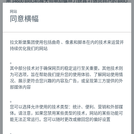
用 34600 BRIO机械大师电动螺丝刀玩具 打造您自己的 BRIO
机械大师工具。这款彩色玩具可以用来建造你的机械大师
网站
玩具。它配有多个刀头，让您尽情享受角色扮演的无限乐
同意横幅
趣。宝贝可以用电池供电的旋转螺丝刀和冲击扳手，轻松
Details
拧紧和松开 BRIO机械大师系列中的螺丝和螺栓。手柄部件
上有一个小闪光灯，就像一个真正的电动工具，并可兼容
拉文斯堡集团使用包括曲奇 、像素和脚本在内的技术来运营并
BRIO机械大师系列的部件，便于宝贝添加配件，尝试各种
文章编号:
63460000
持续优化我们的网站
奇思妙想。
EAN:
7312350346008
。
关于 BRIO机械大师系列：BRIO机械大师系列系列是 BRIO
Warning and manufacturer information
其中部分技术对于确保网页的稳定运行至关重要。其他技术则
的开放式拼搭玩具。它让孩子觉得自己就像一个发明家，
为可选项，旨在帮助我们提升您的使用体验、了解网站使用情
每天都可以搭建自己想要的不重样的玩具。简单易用的建
况、展示更符合您兴趣的内容及广告，或呈现第三方提供的外
游戏说明
部媒体内容
造工具、混合材料部件以及广阔的自由搭建空间，可让您
尽情玩耍，并从中学到知识。
。
Download
您可以选择允许使用的技术类型：统计、便利、营销和外部媒
34600 BRIO机械大师电动螺丝刀玩具 包括 13 个部件：1 个
体。请注意，如果您禁用某些类型的技术，网站的某些功能可
玩具电动螺丝刀手柄、1 个木制电池模型、1 个卡盘、3 个
Download
能无法正常运行。您可以随时更改或撤回您的偏好设置
玩具刀头、1 把玩具钳子、6 个玩具插头
。