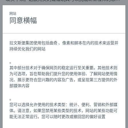
力。 这款玩具套装由 120 个部件组成，包括功能齐全的电
动汽车和易于使用的工具，可帮助您实现无限多的创意。
网站
Details
同意横幅
这款机车提供前进、停止和后退模式，所以发挥你的想象
力，然后看看你的新作品。
文章编号:
63459100
34591 建筑师电机套装包含：1个电机单元、2个易于使用
EAN:
7312350345919
拉文斯堡集团使用包括曲奇 、像素和脚本在内的技术来运营并
的工具、1份灵感手册、116个游戏组件。
持续优化我们的网站
Warning and manufacturer information
。
其中部分技术对于确保网页的稳定运行至关重要。其他技术则
为可选项，旨在帮助我们提升您的使用体验、了解网站使用情
游戏说明
况、展示更符合您兴趣的内容及广告，或呈现第三方提供的外
部媒体内容
Download
。
Download
您可以选择允许使用的技术类型：统计、便利、营销和外部媒
体。请注意，如果您禁用某些类型的技术，网站的某些功能可
能无法正常运行。您可以随时更改或撤回您的偏好设置
Download