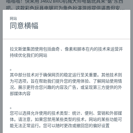
嗡嗡嗡！快来用 34602 BRIO机械大师电锯玩具来“锯”东西
吧。这款彩色玩具电锯可为角色扮演游戏提供逼真但安全
的功能，如旋转的切割锯齿和欢快的锯声。扮成机械工或
网站
修补工，在辛勤工作之余握住手柄。由于手柄部件完全兼
同意横幅
Details
容 BRIO机械大师系列，当宝贝的灵感出现时，还可以为建
造工具添上配件或其他奇思妙想。
文章编号:
63460200
拉文斯堡集团使用包括曲奇 、像素和脚本在内的技术来运营并
关于 BRIO机械大师：BRIO机械大师系列是 BRIO 的开放式
EAN:
7312350346022
持续优化我们的网站
拼搭玩具。它让孩子觉得自己就像一个发明家，每天都可
以搭建自己想要的不重样的玩具。混合材料部件以及广阔
Warning and manufacturer information
。
的自由搭建空间，可让您尽情玩耍，并从中学到知识。
其中部分技术对于确保网页的稳定运行至关重要。其他技术则
为可选项，旨在帮助我们提升您的使用体验、了解网站使用情
游戏说明
34602 BRIO机械大师电锯玩具包括 5 个部件：1 个电锯手
况、展示更符合您兴趣的内容及广告，或呈现第三方提供的外
部媒体内容
柄、1 个模拟刀片玩具、2 个中号螺丝、 1个盖子
Download
。
您可以选择允许使用的技术类型：统计、便利、营销和外部媒
Download
体。请注意，如果您禁用某些类型的技术，网站的某些功能可
能无法正常运行。您可以随时更改或撤回您的偏好设置
Download